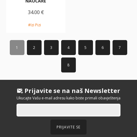
NAOČARE
34.00 €
#Izi Pizi
1
2
3
4
5
6
7
8
Prijavite se na naš Newsletter
Ukucajte Vašu e-mail adresu kako biste primali obavještenja
PRIJAVITE SE