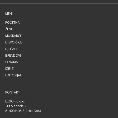
MENI
POČETNA
ŽENE
MUŠKARCI
DJEVOJČICE
DJEČACI
BRENDOVI
O NAMA
IZIPIZI
EDITORIJAL
KONTAKT
LUXOR d.o.o.
Trg Slobode 2
81400 Nikšić, Crna Gora