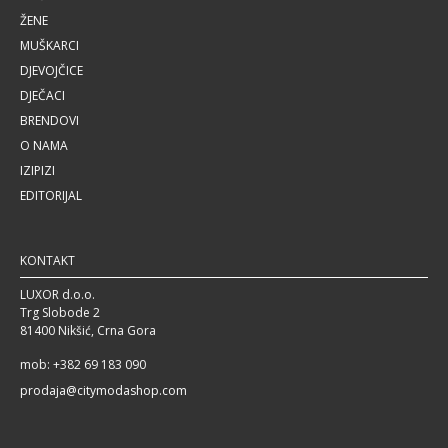
ŽENE
MUŠKARCI
DJEVOJČICE
DJEČACI
BRENDOVI
O NAMA
IZIPIZI
EDITORIJAL
KONTAKT
LUXOR d.o.o.
Trg Slobode 2
81400 Nikšić, Crna Gora
mob: +382 69 183 090
prodaja@citymodashop.com