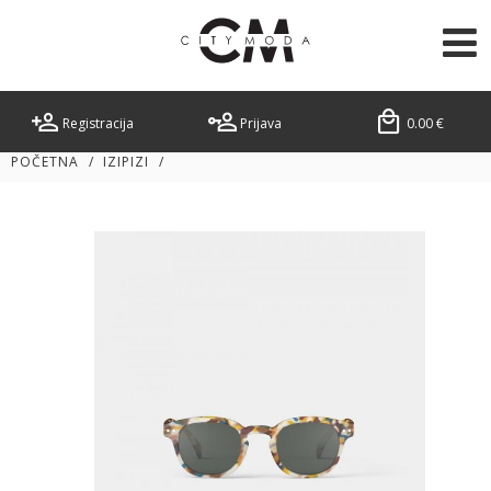
Registracija
Prijava
0.00
€
POČETNA
/
IZIPIZI
/