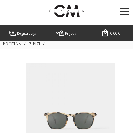
Registracija
Prijava
0.00
€
POČETNA
/
IZIPIZI
/