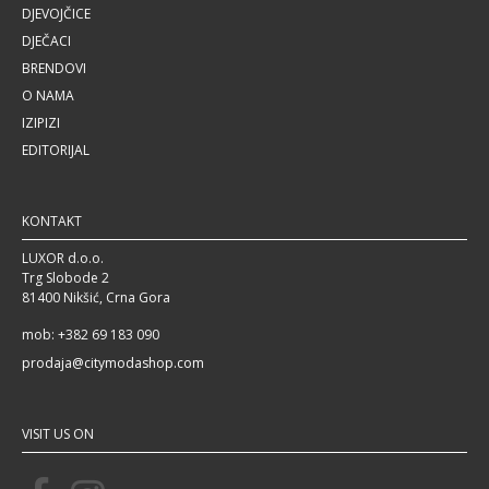
DJEVOJČICE
DJEČACI
BRENDOVI
O NAMA
IZIPIZI
EDITORIJAL
KONTAKT
LUXOR d.o.o.
Trg Slobode 2
81400 Nikšić, Crna Gora
mob: +382 69 183 090
prodaja@citymodashop.com
VISIT US ON