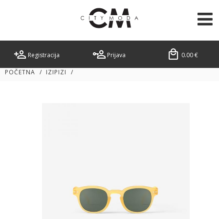
Registracija
Prijava
0.00
€
POČETNA
/
IZIPIZI
/