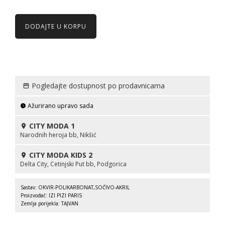
DODAJTE U KORPU
Pogledajte dostupnost po prodavnicama
Ažurirano upravo sada
CITY MODA 1
Narodnih heroja bb, Nikšić
CITY MODA KIDS 2
Delta City, Cetinjski Put bb, Podgorica
Sastav: OKVIR-POLIKARBONAT,SOČIVO-AKRIL
Proizvođač: IZI PIZI PARIS
Zemlja porijekla: TAJVAN