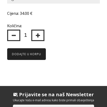
Cijena: 34.00 €
Količina:
DODAJTE U KORPU
Prijavite se na naš Newsletter
Ukucajte Vašu e-mail adresu kako biste primali obavještenja