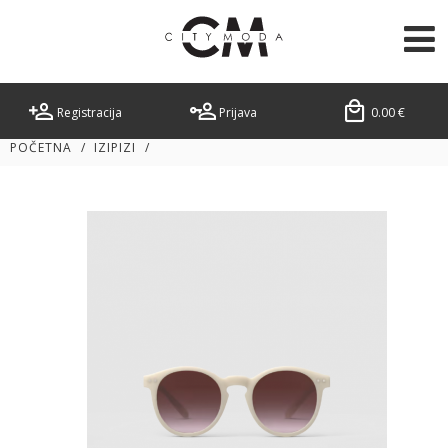
Registracija
Prijava
0.00
€
POČETNA
/
IZIPIZI
/